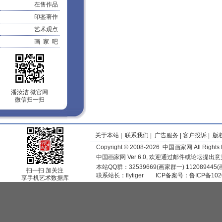
在售作品
印鉴著作
艺术观点
画 家 吧
潘汝洁 微官网
微信扫一扫
关于本站
|
联系我们
|
广告服务
|
客户投诉
|
版
Copyright © 2008-2026 中国画家网 All Rights 
中国画家网 Ver 6.0, 欢迎通过邮件或论坛提出
本站QQ群：32539669(画家群一) 11208944
扫一扫 加关注
联系站长：
flytiger
ICP备案号：
鲁ICP备102
享手机艺术数据库