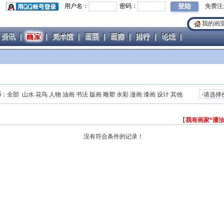
用户名：
密码：
免费注
我的画
择
：
全部
山水
花鸟
人物
油画
书法
版画
雕塑
水彩
漫画
漆画
设计
其他
【
我有画家“潘
没有符合条件的记录！