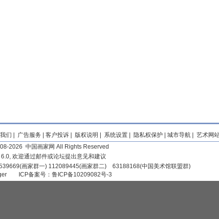
我们
|
广告服务
|
客户投诉
|
版权说明
|
系统设置
|
隐私权保护
|
城市导航
|
艺术网
2008-2026 中国画家网 All Rights Reserved
r 6.0, 欢迎通过邮件或论坛提出意见和建议
39669(画家群一) 112089445(画家群二) 63188168(中国美术馆联盟群)
iger
ICP备案号：
鲁ICP备10209082号-3