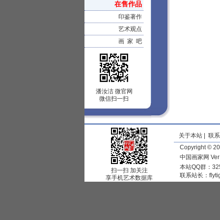
在售作品
印鉴著作
艺术观点
画 家 吧
潘汝洁 微官网
微信扫一扫
关于本站
|
联系
Copyright © 
中国画家网 Ve
本站QQ群：325
扫一扫 加关注
联系站长：
flyt
享手机艺术数据库