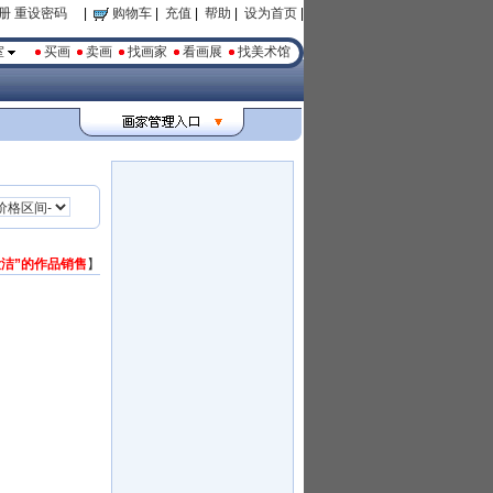
册
重设密码
|
购物车
|
充值
|
帮助
|
设为首页
|
室
买画
卖画
找画家
看画展
找美术馆
汝洁”的作品销售
】