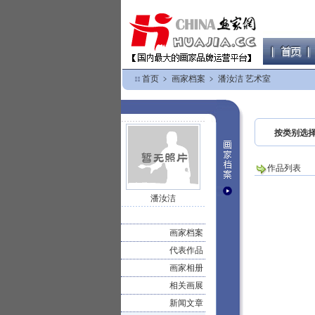
首页
﹥
画家档案
﹥
潘汝洁 艺术室
按类别选
作品列表
潘汝洁
画家档案
代表作品
画家相册
相关画展
新闻文章