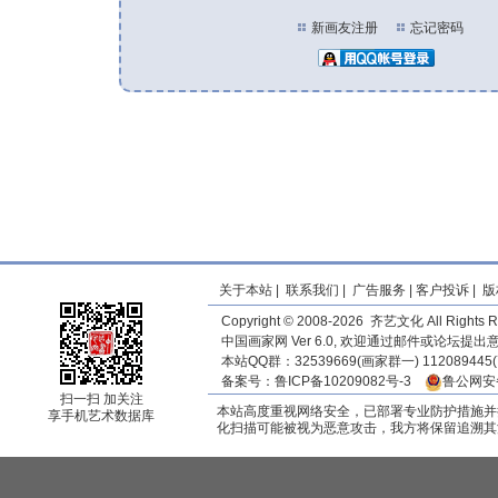
新画友注册
忘记密码
关于本站
|
联系我们
|
广告服务
|
客户投诉
|
版
Copyright © 2008-2026 齐艺文化 All Rights R
中国画家网 Ver 6.0, 欢迎通过邮件或论坛提
本站QQ群：32539669(画家群一) 11208944
备案号：
鲁ICP备10209082号-3
鲁公网安备
扫一扫 加关注
本站高度重视网络安全，已部署专业防护措施并
享手机艺术数据库
化扫描可能被视为恶意攻击，我方将保留追溯其