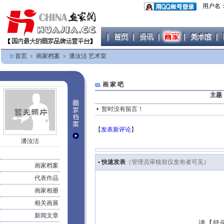
用户名
首页
﹥
画家档案
﹥
潘汝洁 艺术室
画 家 吧
主题
• 暂时没有留言！
【
发表新评论
】
潘汝洁
• 快速发表
（管理员审核前仅发布者可见）
画家档案
代表作品
画家相册
相关画展
新闻文章
请【
登